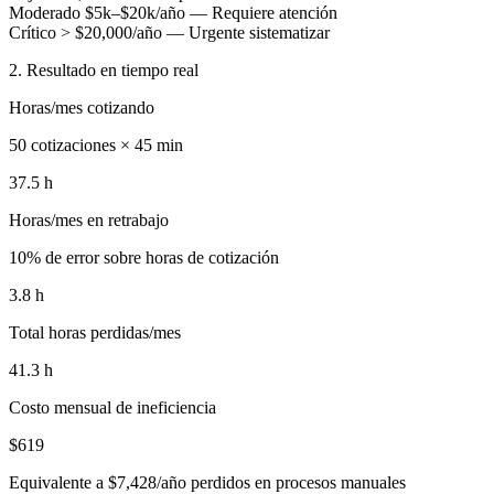
Moderado $5k–$20k/año — Requiere atención
Crítico > $20,000/año — Urgente sistematizar
2. Resultado en tiempo real
Horas/mes cotizando
50 cotizaciones × 45 min
37.5
h
Horas/mes en retrabajo
10% de error sobre horas de cotización
3.8
h
Total horas perdidas/mes
41.3
h
Costo mensual de ineficiencia
$619
Equivalente a $7,428/año perdidos en procesos manuales