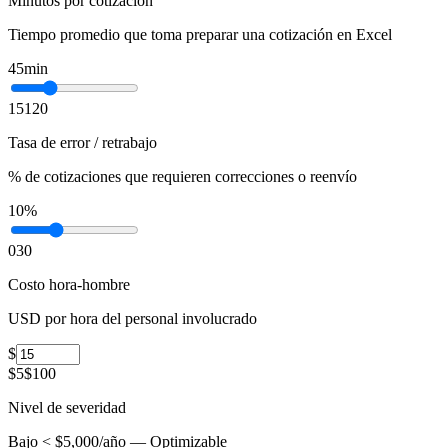
Minutos por cotización
Tiempo promedio que toma preparar una cotización en Excel
45
min
15
120
Tasa de error / retrabajo
% de cotizaciones que requieren correcciones o reenvío
10%
0
30
Costo hora-hombre
USD por hora del personal involucrado
$
$5
$100
Nivel de severidad
Bajo < $5,000/año — Optimizable