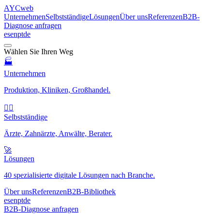
AYC
web
Unternehmen
Selbstständige
Lösungen
Über uns
Referenzen
B2B-
Diagnose anfragen
es
en
pt
de
Wählen Sie Ihren Weg
🏭
Unternehmen
Produktion, Kliniken, Großhandel.
🧑‍⚕️
Selbstständige
Ärzte, Zahnärzte, Anwälte, Berater.
🚀
Lösungen
40 spezialisierte digitale Lösungen nach Branche.
Über uns
Referenzen
B2B-Bibliothek
es
en
pt
de
B2B-Diagnose anfragen