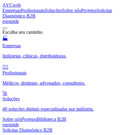
AYC
web
Empresas
Profissionais
Soluções
Sobre nós
Projetos
Solicitar
Diagnóstico B2B
es
en
pt
de
Escolha seu caminho
🏭
Empresas
Indústrias, clínicas, distribuidoras.
🧑‍⚕️
Profissionais
Médicos, dentistas, advogados, consultores.
🚀
Soluções
40 soluções digitais especializadas por indústria.
Sobre nós
Projetos
Biblioteca B2B
es
en
pt
de
Solicitar Diagnóstico B2B