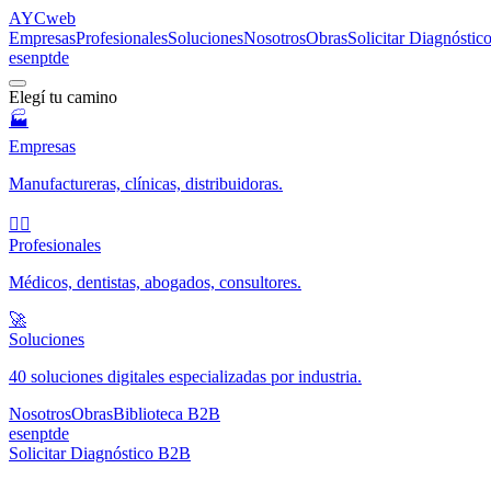
AYC
web
Empresas
Profesionales
Soluciones
Nosotros
Obras
Solicitar Diagnósti
es
en
pt
de
Elegí tu camino
🏭
Empresas
Manufactureras, clínicas, distribuidoras.
🧑‍⚕️
Profesionales
Médicos, dentistas, abogados, consultores.
🚀
Soluciones
40 soluciones digitales especializadas por industria.
Nosotros
Obras
Biblioteca B2B
es
en
pt
de
Solicitar Diagnóstico B2B