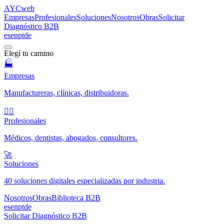
AYC
web
Empresas
Profesionales
Soluciones
Nosotros
Obras
Solicitar
Diagnóstico B2B
es
en
pt
de
Elegí tu camino
🏭
Empresas
Manufactureras, clínicas, distribuidoras.
🧑‍⚕️
Profesionales
Médicos, dentistas, abogados, consultores.
🚀
Soluciones
40 soluciones digitales especializadas por industria.
Nosotros
Obras
Biblioteca B2B
es
en
pt
de
Solicitar Diagnóstico B2B