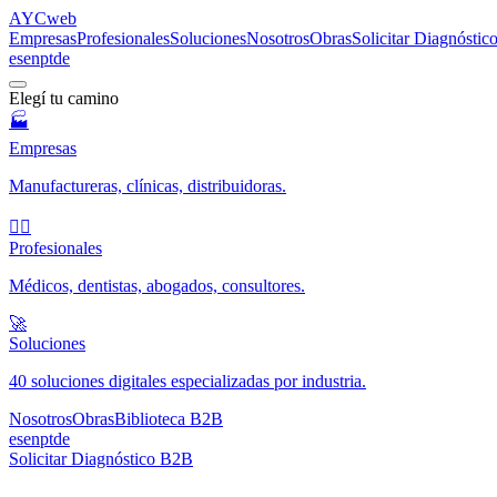
AYC
web
Empresas
Profesionales
Soluciones
Nosotros
Obras
Solicitar Diagnósti
es
en
pt
de
Elegí tu camino
🏭
Empresas
Manufactureras, clínicas, distribuidoras.
🧑‍⚕️
Profesionales
Médicos, dentistas, abogados, consultores.
🚀
Soluciones
40 soluciones digitales especializadas por industria.
Nosotros
Obras
Biblioteca B2B
es
en
pt
de
Solicitar Diagnóstico B2B