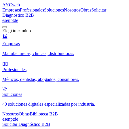
AYC
web
Empresas
Profesionales
Soluciones
Nosotros
Obras
Solicitar
Diagnóstico B2B
es
en
pt
de
Elegí tu camino
🏭
Empresas
Manufactureras, clínicas, distribuidoras.
🧑‍⚕️
Profesionales
Médicos, dentistas, abogados, consultores.
🚀
Soluciones
40 soluciones digitales especializadas por industria.
Nosotros
Obras
Biblioteca B2B
es
en
pt
de
Solicitar Diagnóstico B2B