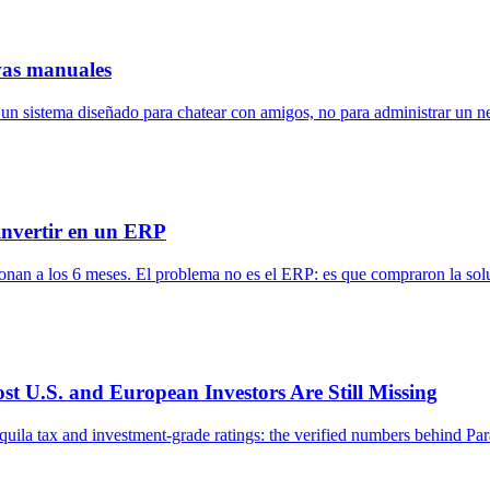
rvas manuales
n sistema diseñado para chatear con amigos, no para administrar un neg
 invertir en un ERP
onan a los 6 meses. El problema no es el ERP: es que compraron la sol
t U.S. and European Investors Are Still Missing
ila tax and investment-grade ratings: the verified numbers behind P