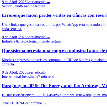
8 de Abril, 2026
Leer artículo →
Sector Salud
6 min de lectura
Errores que hacen perder ventas en clínicas con rese
Una clínica que gestiona sus turnos por WhatsApp está operando con u
cada semana.
8 de Abril, 2026
Leer artículo →
Industria & Tecnología
8 min de lectura
Qué sistema necesita una empresa industrial antes de
Muchas empresas industriales compran un ERP de 6 cifras y lo aband
correcta.
8 de Abril, 2026
Leer artículo →
International Investment
7 min read
Paraguay in 2026: The Energy and Tax Arbitrage Mos
Business electricity at ~US$0.045/kWh, >99.9% renewable, a 1% maqu
June 11, 2026
Leer artículo →