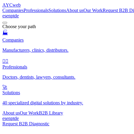
AYC
web
Companies
Professionals
Solutions
About us
Our Work
Request B2B Di
es
en
pt
de
Choose your path
🏭
Companies
Manufacturers, clinics, distributors.
🧑‍⚕️
Professionals
Doctors, dentists, lawyers, consultants.
🚀
Solutions
40 specialized digital solutions by industry.
About us
Our Work
B2B Library
es
en
pt
de
Request B2B Diagnostic