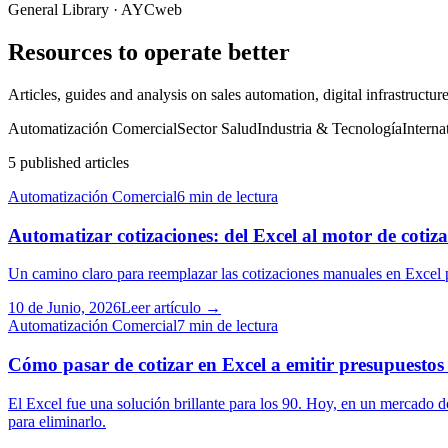
General Library · AYCweb
Resources to
operate better
Articles, guides and analysis on sales automation, digital infrastruct
Automatización Comercial
Sector Salud
Industria & Tecnología
Interna
5 published articles
Automatización Comercial
6 min de lectura
Automatizar cotizaciones: del Excel al motor de cotiz
Un camino claro para reemplazar las cotizaciones manuales en Excel po
10 de Junio, 2026
Leer artículo →
Automatización Comercial
7 min de lectura
Cómo pasar de cotizar en Excel a emitir presupuesto
El Excel fue una solución brillante para los 90. Hoy, en un mercado do
para eliminarlo.