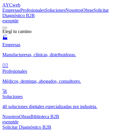
AYC
web
Empresas
Profesionales
Soluciones
Nosotros
Obras
Solicitar
Diagnóstico B2B
es
en
pt
de
Elegí tu camino
🏭
Empresas
Manufactureras, clínicas, distribuidoras.
🧑‍⚕️
Profesionales
Médicos, dentistas, abogados, consultores.
🚀
Soluciones
40 soluciones digitales especializadas por industria.
Nosotros
Obras
Biblioteca B2B
es
en
pt
de
Solicitar Diagnóstico B2B